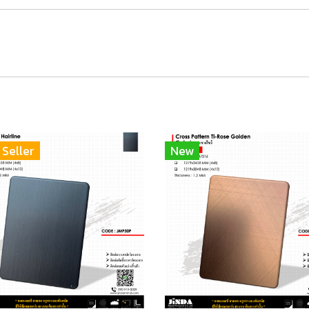
 Seller
New