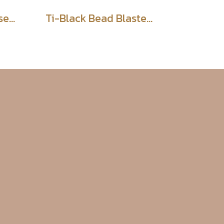
Cross Pattern Ti-Rose Golden สีโรสโกลด์ ลายตารางไขว้
Ti-Black Bead Blasted สีดำ พ้นเม็ดทราย