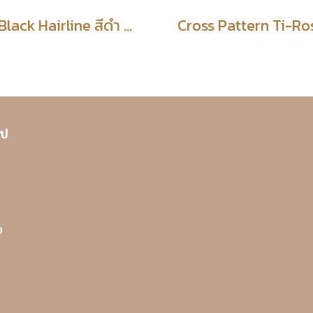
Ti-Black Hairline สีดำ แฮร์ไลน์
โป
9